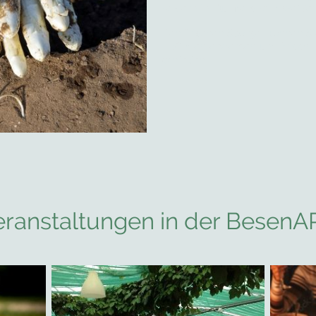
Feldern in Durmersheim weißen
Den frischen Spargel können S
Hofladen erwerben und frisch 
genießen.
eranstaltungen in der BesenA