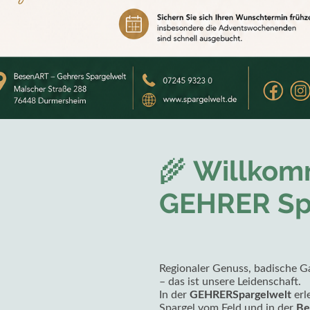
🌾
Willkomm
GEHRER Sp
Regionaler Genuss, badische G
– das ist unsere Leidenschaft.
In der
GEHRERSpargelwelt
erl
Spargel vom Feld und in der
Be