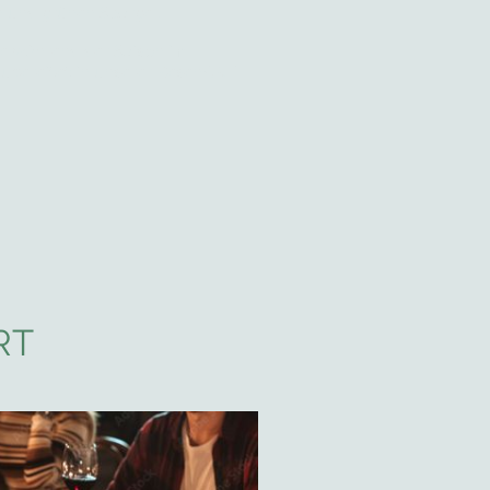
 und grünen Spargel.
ie während der Saison im
zubereitet in unserer BesenART
RT